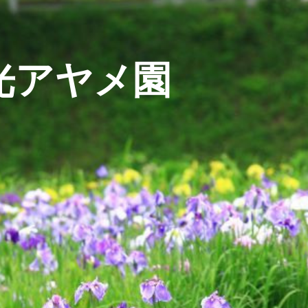
光アヤメ園